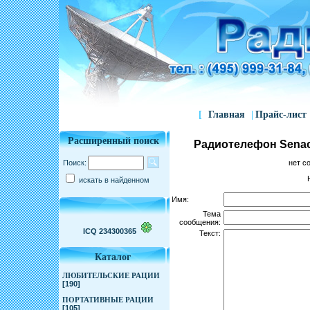
[
Главная
|
Прайс-лист
Расширенный поиск
Радиотелефон Sena
Поиск:
нет с
искать в найденном
Имя:
Тема
сообщения:
ICQ 234300365
Текст:
Каталог
ЛЮБИТЕЛЬСКИЕ РАЦИИ
[190]
ПОРТАТИВНЫЕ РАЦИИ
[105]