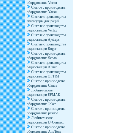
оборудование Vector
Снятое с производства
оборудование Yaesu
Снятые с производства
аксессуары для раций
Снятые с производства
радиостанции Vertex
Снятые с производства
радиостанции Ajetrays
Снятые с производства
радиостанции Roger
Снятое с производства
оборудование Senao
Снятые с производства
радиостанции Alinco
Снятые с производства
радиостанции OPTIM
Снятое с производства
оборудование Связь
Любительские
радиостанции ЕРМАК
Снятое с производства
оборудование Joker
Снятое с производства
оборудование разное
Любительские
радиостанции JJ-Connect
Снятое с производства
оборудование AnyTone