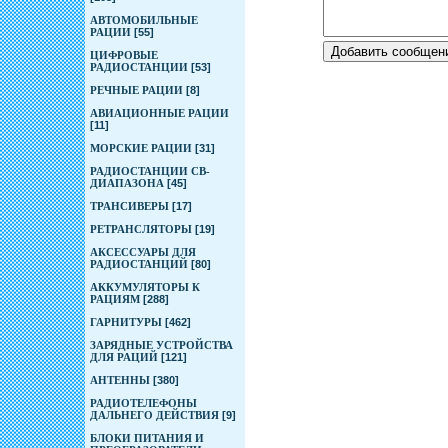
АВТОМОБИЛЬНЫЕ
РАЦИИ
[55]
ЦИФРОВЫЕ
РАДИОСТАНЦИИ
[53]
РЕЧНЫЕ РАЦИИ
[8]
АВИАЦИОННЫЕ РАЦИИ
[11]
МОРСКИЕ РАЦИИ
[31]
РАДИОСТАНЦИИ CB-
ДИАПАЗОНА
[45]
ТРАНСИВЕРЫ
[17]
РЕТРАНСЛЯТОРЫ
[19]
АКСЕССУАРЫ ДЛЯ
РАДИОСТАНЦИЙ
[80]
АККУМУЛЯТОРЫ К
РАЦИЯМ
[288]
ГАРНИТУРЫ
[462]
ЗАРЯДНЫЕ УСТРОЙСТВА
ДЛЯ РАЦИЙ
[121]
АНТЕННЫ
[380]
РАДИОТЕЛЕФОНЫ
ДАЛЬНЕГО ДЕЙСТВИЯ
[9]
БЛОКИ ПИТАНИЯ И