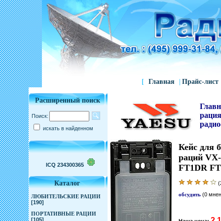
[
Главная
|
Прайс-лист
Расширенный поиск
Главн
раци
Поиск:
радио
искать в найденном
Кейс для 
раций VX
ICQ 234300365
FT1DR F
Каталог
(
обсудить
(0 мне
ЛЮБИТЕЛЬСКИЕ РАЦИИ
[190]
ПОРТАТИВНЫЕ РАЦИИ
2,
[105]