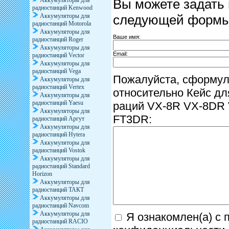
Вы можете задать
Аккумуляторы для
радиостанций Kenwood
следующей формы
Аккумуляторы для
радиостанций Motorola
Аккумуляторы для
Ваше имя:
радиостанций Roger
Аккумуляторы для
Email:
радиостанций Vector
Аккумуляторы для
радиостанций Vega
Пожалуйста, сформул
Аккумуляторы для
радиостанций Vertex
относительно Кейс дл
Аккумуляторы для
радиостанций Yaesu
раций VX-8R VX-8DR
Аккумуляторы для
FT3DR:
радиостанций Аргут
Аккумуляторы для
радиостанций Hytera
Аккумуляторы для
радиостанций Vostok
Аккумуляторы для
радиостанций Standard
Horizon
Аккумуляторы для
радиостанций ТАКТ
Аккумуляторы для
радиостанций Navcom
Аккумуляторы для
Я ознакомлен(а) с 
радиостанций RACIO