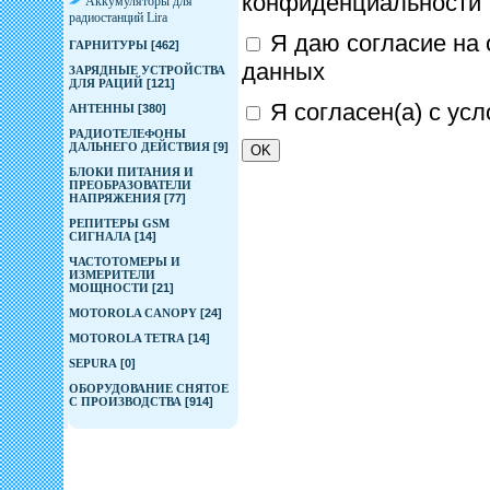
конфиденциальности
Аккумуляторы для
радиостанций Lira
Я даю согласие на 
ГАРНИТУРЫ
[462]
данных
ЗАРЯДНЫЕ УСТРОЙСТВА
ДЛЯ РАЦИЙ
[121]
Я согласен(а) с ус
АНТЕННЫ
[380]
РАДИОТЕЛЕФОНЫ
ДАЛЬНЕГО ДЕЙСТВИЯ
[9]
БЛОКИ ПИТАНИЯ И
ПРЕОБРАЗОВАТЕЛИ
НАПРЯЖЕНИЯ
[77]
РЕПИТЕРЫ GSM
СИГНАЛА
[14]
ЧАСТОТОМЕРЫ И
ИЗМЕРИТЕЛИ
МОЩНОСТИ
[21]
MOTOROLA CANOPY
[24]
MOTOROLA TETRA
[14]
SEPURA
[0]
ОБОРУДОВАНИЕ СНЯТОЕ
С ПРОИЗВОДСТВА
[914]