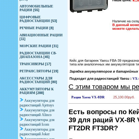
Наша цена:
АВТОМОБИЛЬНЫЕ
РАЦИИ
[55]
ЦИФРОВЫЕ
РАДИОСТАНЦИИ
[53]
Наличие на скла
В данный момен
РЕЧНЫЕ РАЦИИ
[8]
можете сделат
АВИАЦИОННЫЕ РАЦИИ
[11]
МОРСКИЕ РАЦИИ
[31]
РАДИОСТАНЦИИ CB-
ДИАПАЗОНА
[45]
Кейс для батареек Yaesu FBA-39 предназна
ТРАНСИВЕРЫ
[17]
типа или аналогичных им аккумуляторов ти
РЕТРАНСЛЯТОРЫ
[19]
Зарядка аккумуляторов в батарейных 
АКСЕССУАРЫ ДЛЯ
Подходит для радиостанций Yaesu :
VX-
РАДИОСТАНЦИЙ
[80]
С этим товаром мы р
АККУМУЛЯТОРЫ К
РАЦИЯМ
[288]
Рация Yaesu VX-8DR
25,100.00руб.
Аккумуляторы для
радиостанций Ajetrays
Аккумуляторы для
Есть вопросы по Кей
радиостанций Alinco
39 для раций VX-8R
Аккумуляторы для
радиостанций Icom
FT2DR FT3DR?
Аккумуляторы для
радиостанций Joker