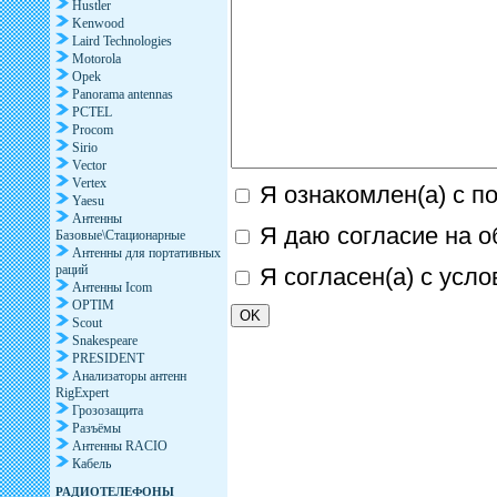
Hustler
Kenwood
Laird Technologies
Motorola
Opek
Panorama antennas
PCTEL
Procom
Sirio
Vector
Vertex
Я ознакомлен(а) с п
Yaesu
Антенны
Я даю согласие на о
Базовые\Стационарные
Антенны для портативных
раций
Я согласен(а) с усл
Антенны Icom
OPTIM
Scout
Snakespeare
PRESIDENT
Анализаторы антенн
RigExpert
Грозозащита
Разъёмы
Антенны RACIO
Кабель
РАДИОТЕЛЕФОНЫ