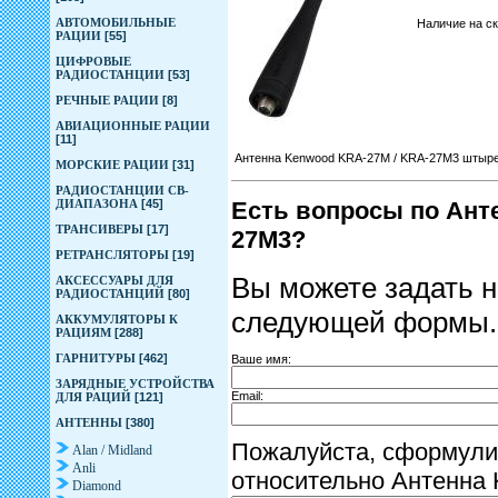
АВТОМОБИЛЬНЫЕ
Наличие на с
РАЦИИ
[55]
ЦИФРОВЫЕ
РАДИОСТАНЦИИ
[53]
РЕЧНЫЕ РАЦИИ
[8]
АВИАЦИОННЫЕ РАЦИИ
[11]
Антенна Kenwood KRA-27M / KRA-27M3 штыре
МОРСКИЕ РАЦИИ
[31]
РАДИОСТАНЦИИ CB-
ДИАПАЗОНА
[45]
Есть вопросы по Ант
ТРАНСИВЕРЫ
[17]
27M3?
РЕТРАНСЛЯТОРЫ
[19]
Вы можете задать 
АКСЕССУАРЫ ДЛЯ
РАДИОСТАНЦИЙ
[80]
следующей формы.
АККУМУЛЯТОРЫ К
РАЦИЯМ
[288]
ГАРНИТУРЫ
[462]
Ваше имя:
ЗАРЯДНЫЕ УСТРОЙСТВА
Email:
ДЛЯ РАЦИЙ
[121]
АНТЕННЫ
[380]
Пожалуйста, сформули
Alan / Midland
Anli
относительно Антенна
Diamond