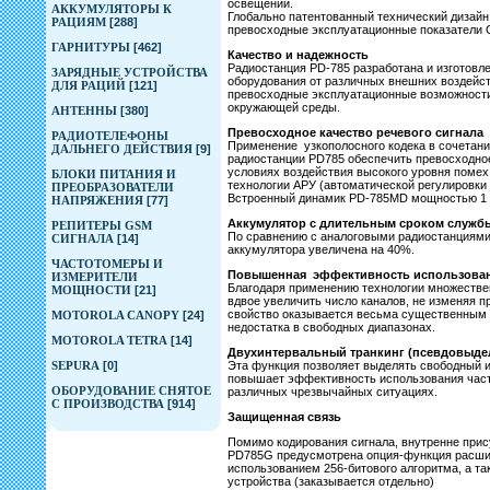
освещении.
АККУМУЛЯТОРЫ К
Глобально патентованный технический дизайн
РАЦИЯМ
[288]
превосходные эксплуатационные показатели 
ГАРНИТУРЫ
[462]
Качество и надежность
Радиостанция PD-785 разработана и изготовле
ЗАРЯДНЫЕ УСТРОЙСТВА
оборудования от различных внешних воздейств
ДЛЯ РАЦИЙ
[121]
превосходные эксплуатационные возможности
окружающей среды.
АНТЕННЫ
[380]
Превосходное качество речевого сигнала
РАДИОТЕЛЕФОНЫ
Применение узкополосного кодека в сочетан
ДАЛЬНЕГО ДЕЙСТВИЯ
[9]
радиостанции PD785 обеспечить превосходное
условиях воздействия высокого уровня помех 
БЛОКИ ПИТАНИЯ И
технологии АРУ (автоматической регулировки 
ПРЕОБРАЗОВАТЕЛИ
Встроенный динамик PD-785MD мощностью 1 В
НАПРЯЖЕНИЯ
[77]
Аккумулятор с длительным сроком служб
РЕПИТЕРЫ GSM
По сравнению с аналоговыми радиостанциями
СИГНАЛА
[14]
аккумулятора увеличена на 40%.
ЧАСТОТОМЕРЫ И
Повышенная эффективность использовани
ИЗМЕРИТЕЛИ
Благодаря применению технологии множестве
МОЩНОСТИ
[21]
вдвое увеличить число каналов, не изменяя п
свойство оказывается весьма существенным в
MOTOROLA CANOPY
[24]
недостатка в свободных диапазонах.
MOTOROLA TETRA
[14]
Двухинтервальный транкинг (псевдовыдел
SEPURA
[0]
Эта функция позволяет выделять свободный и
повышает эффективность использования част
ОБОРУДОВАНИЕ СНЯТОЕ
различных чрезвычайных ситуациях.
С ПРОИЗВОДСТВА
[914]
Защищенная связь
Помимо кодирования сигнала, внутренне при
PD785G предусмотрена опция-функция расшир
использованием 256-битового алгоритма, а т
устройства (заказывается отдельно)