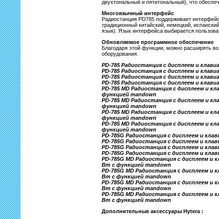
двухтональный и пятитональный), что обеспе
Многоязычный интерфейс
Радиостанция PD785 поддерживает интерфейс 
традиционный китайский, немецкий, испанский
язык). Язык интерфейса выбирается пользова
Обновляемое программное обеспечение
Благодаря этой функции, можно расширять во
оборудования.
PD-785 Радиостанция с дисплеем и клави
PD-785 Радиостанция с дисплеем и клавиа
PD-785 Радиостанция с дисплеем и клавиа
PD-785 Радиостанция с дисплеем и клавиа
PD-785 MD Радиостанция с дисплеем и кл
функцией mandown
PD-785 MD Радиостанция с дисплеем и кла
функцией mandown
PD-785 MD Радиостанция с дисплеем и кла
функцией mandown
PD-785 MD Радиостанция с дисплеем и кла
функцией mandown
PD-785G Радиостанция с дисплеем и клави
PD-785G Радиостанция с дисплеем и клави
PD-785G Радиостанция с дисплеем и клав
PD-785G Радиостанция с дисплеем и клави
PD-785G MD Радиостанция с дисплеем и кл
Вт c функцией mandown
PD-785G MD Радиостанция с дисплеем и кл
Вт c функцией mandown
PD-785G MD Радиостанция с дисплеем и кл
Вт c функцией mandown
PD-785G MD Радиостанция с дисплеем и кл
Вт c функцией mandown
Дополнительные аксессуары Hytera :