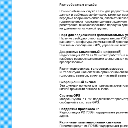
Разнообразные службы
Помимо обычных служб связи для радиостан
данных и выбираемые функции, такие как пер
передача аварийного сигнала, автоматическая
горизонтальном положении дольше заданного 
регистрация, высокоскоростная передача дан
на удалении от основной группы.
Порт для подключения дополнительных у
Наличие свободного порта радиостанции PD7
расширять конфигурацию установкой дополни
текстовых сообщений, GPS, управление телет
Два режима (аналоговый и цифровой)
Радиостанция PD785G MD может работать в а
наиболее распространенными аналоговыми си
преобразование.
Различные режимы голосовых вызовов
Интеллектуальная система организации связ
голосовых вызовов, включая «частный вызов»
Вибрационный сигнал
Эта функция полезна для приема вызовов или
низкой громкости сигнала вызова.
Система GPS
Модель Hytera PD-785 поддерживает просмот
сообщений в системе GPS.
Поддержка протокола IP
Радиостанция PD 785G поддерживает различны
адрес.
Различные типы аналоговых сигналов
Приемопередатчик PD785 поддерживает разл