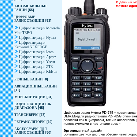
В данный мо
можете сде
АВТОМОБИЛЬНЫЕ
РАЦИИ
[55]
ЦИФРОВЫЕ
РАДИОСТАНЦИИ
[53]
Цифровые рации Motorola
MotoTRBO
Цифровые рации Hytera
Цифровые рации
Kenwood NEXEDGE
Цифровые рации Icom
Цифровые рации Аргут
Цифровые рации Yaesu
Цифровые рации ZTE
Цифровые рации Kirisun
РЕЧНЫЕ РАЦИИ
[8]
АВИАЦИОННЫЕ РАЦИИ
[11]
МОРСКИЕ РАЦИИ
[31]
РАДИОСТАНЦИИ CB-
ДИАПАЗОНА
[45]
Цифровая рация Hytera PD-785 – новыя моде
ТРАНСИВЕРЫ
[17]
DMR.Модели радиостанций PD-785G отличают
работают как в цифровом, так и в аналогово
РЕТРАНСЛЯТОРЫ
[19]
используемыми в настоящее время.
АКСЕССУАРЫ ДЛЯ
Эргономичный дизайн
РАДИОСТАНЦИЙ
[80]
Большой цветной дисплей обеспечивает хоро