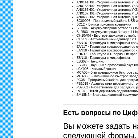
AN0141H01 -Укороченная антенна УКВ
AN0153H02 -Укороченная антенна УКВ
AN0155H02 -Укороченная антенна УКВ
AN0167H01 -Укороченная антенна УКВ
AN0435H02 -Укороченная антенна ДЦВ
BC00006 - Программный кабель USB и
BC12 - Клипса поясного крепления
BL2006 - Аккумуляторная батарея Li-I
BL2503 - Аккумуляторная батарея Li-I
CH10A04 - Быстрое зарядное устройс
CHV09 - Автомобильный адаптер 12В
EAN16 - Гарнитура с микрофоном сов
EAN17 - Гарнитура трехпроводная со
EAN18 - Гарнитура трехпроводная со
EHN12 - Гарнитура с D-образным кре
ESN10 - Гарнитура с микрофоном
ESS07 - Наушник
ESS08 - Наушник с прозрачной акусти
LCY003 - Кожаный чехол
MCA05 - 6-ти позиционное быстрое за
MCA06 - 6–позиционное быстрое заряд
PC38 - Програмный кабель для прогр
PS1018 - Адаптер сети переменного то
PS7002 - Разветвитель для зарядки 6 
RO04 - Петля-держатель радиостанции
SM18N2 - Влагозащищенный коммуника
Есть вопросы по Циф
Вы можете задать н
следующей формы.