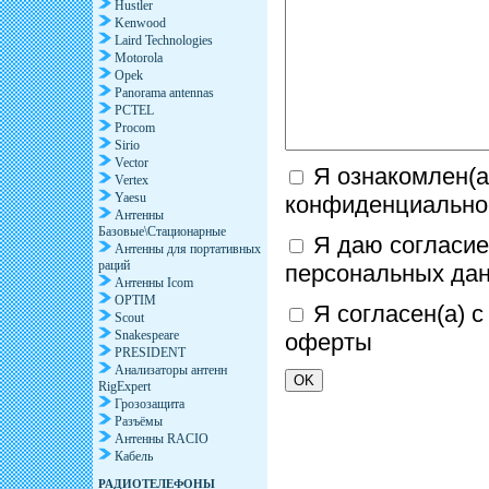
Hustler
Kenwood
Laird Technologies
Motorola
Opek
Panorama antennas
PCTEL
Procom
Sirio
Vector
Я ознакомлен(а
Vertex
Yaesu
конфиденциально
Антенны
Базовые\Стационарные
Я даю согласие
Антенны для портативных
раций
персональных да
Антенны Icom
OPTIM
Я согласен(а) 
Scout
Snakespeare
оферты
PRESIDENT
Анализаторы антенн
RigExpert
Грозозащита
Разъёмы
Антенны RACIO
Кабель
РАДИОТЕЛЕФОНЫ