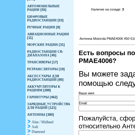
АВТОМОБИЛЬНЫЕ
Наличие на складе:
3
РАЦИИ
[55]
ЦИФРОВЫЕ
РАДИОСТАНЦИИ
[53]
РЕЧНЫЕ РАЦИИ
[8]
АВИАЦИОННЫЕ РАЦИИ
[11]
Антенна Motorola PMAE4006 450-5
МОРСКИЕ РАЦИИ
[31]
Есть вопросы по
РАДИОСТАНЦИИ CB-
ДИАПАЗОНА
[45]
PMAE4006?
ТРАНСИВЕРЫ
[17]
РЕТРАНСЛЯТОРЫ
[19]
Вы можете зада
АКСЕССУАРЫ ДЛЯ
РАДИОСТАНЦИЙ
[80]
помощью след
АККУМУЛЯТОРЫ К
РАЦИЯМ
[288]
Ваше имя:
ГАРНИТУРЫ
[462]
Email:
ЗАРЯДНЫЕ УСТРОЙСТВА
ДЛЯ РАЦИЙ
[121]
АНТЕННЫ
[380]
Пожалуйста, сфо
Alan / Midland
относительно Ант
Anli
Diamond