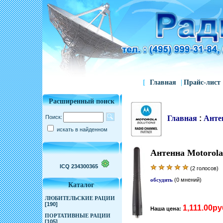
[
Главная
|
Прайс-лист
Расширенный поиск
Поиск:
Главная
:
Анте
искать в найденном
Антенна Motorol
ICQ 234300365
(2 голосов)
обсудить
(0 мнений)
Каталог
ЛЮБИТЕЛЬСКИЕ РАЦИИ
[190]
1,111.00ру
Наша цена:
ПОРТАТИВНЫЕ РАЦИИ
[105]