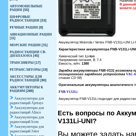
Наличие н
В данный 
АВТОМОБИЛЬНЫЕ
можете с
РАЦИИ
[55]
ЦИФРОВЫЕ
РАДИОСТАНЦИИ
[53]
РЕЧНЫЕ РАЦИИ
[8]
АВИАЦИОННЫЕ РАЦИИ
[11]
Аккумулятор Motorola / Vertex FNB-V131Li-UNI Li-
МОРСКИЕ РАЦИИ
[31]
Характеристики аккумулятора FNB-V131Li-UNI
РАДИОСТАНЦИИ CB-
ДИАПАЗОНА
[45]
Химический тип:
Li-Ion
Напряжение питания, В: 7.4
ТРАНСИВЕРЫ
[17]
Емкость, мАч:
1380
РЕТРАНСЛЯТОРЫ
[19]
Зарядка аккумулятора FNB-V131 возможна 
позиционного зарядного устройства
VAC-6
АКСЕССУАРЫ ДЛЯ
стакан CD-58
)
РАДИОСТАНЦИЙ
[80]
Оригинальные аккумуляторы аналогичного т
АККУМУЛЯТОРЫ К
РАЦИЯМ
[288]
FNB-V132
Li
Аккумуляторы для
Аккумулятор FNB-V131Li подходит для радиостан
радиостанций Ajetrays
Аккумуляторы для
Есть вопросы по Аккуму
радиостанций Alinco
Аккумуляторы для
V131Li-UNI?
радиостанций Icom
Аккумуляторы для
радиостанций Joker
Вы можете задать на