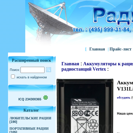
[
Главная
|
Прайс-лист
Расширенный поиск
Главная
:
Аккумуляторы к раци
радиостанций Vertex
:
Поиск:
искать в найденном
Аккуму
V131L
обсудить
(
ICQ 234300365
Каталог
Наша цен
ЛЮБИТЕЛЬСКИЕ РАЦИИ
[190]
ПОРТАТИВНЫЕ РАЦИИ
[105]