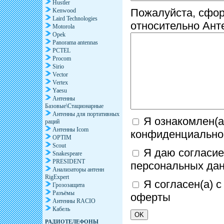
Hustler
Пожалуйста, сфо
Kenwood
Laird Technologies
относительно Ан
Motorola
Opek
Panorama antennas
PCTEL
Procom
Sirio
Vector
Vertex
Yaesu
Антенны
Базовые\Стационарные
Антенны для портативных
Я ознакомлен(а
раций
Антенны Icom
конфиденциально
OPTIM
Scout
Я даю согласие
Snakespeare
PRESIDENT
персональных да
Анализаторы антенн
RigExpert
Я согласен(а) 
Грозозащита
Разъёмы
оферты
Антенны RACIO
Кабель
РАДИОТЕЛЕФОНЫ