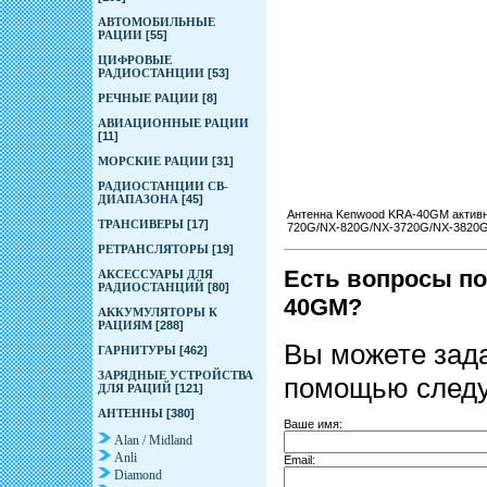
АВТОМОБИЛЬНЫЕ
РАЦИИ
[55]
ЦИФРОВЫЕ
РАДИОСТАНЦИИ
[53]
РЕЧНЫЕ РАЦИИ
[8]
АВИАЦИОННЫЕ РАЦИИ
[11]
МОРСКИЕ РАЦИИ
[31]
РАДИОСТАНЦИИ CB-
ДИАПАЗОНА
[45]
Антенна Kenwood KRA-40GM активн
ТРАНСИВЕРЫ
[17]
720G/NX-820G/NX-3720G/NX-3820
РЕТРАНСЛЯТОРЫ
[19]
Есть вопросы по
АКСЕССУАРЫ ДЛЯ
РАДИОСТАНЦИЙ
[80]
40GM?
АККУМУЛЯТОРЫ К
РАЦИЯМ
[288]
Вы можете зада
ГАРНИТУРЫ
[462]
ЗАРЯДНЫЕ УСТРОЙСТВА
помощью след
ДЛЯ РАЦИЙ
[121]
АНТЕННЫ
[380]
Ваше имя:
Alan / Midland
Anli
Email:
Diamond