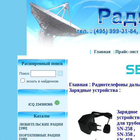
[
Главная
|
Прайс-лист
Расширенный поиск
Поиск:
искать в найденном
Главная
:
Радиотелефоны даль
Зарядные устройства
:
ICQ 234300365
Зарядное
Каталог
устройств
для трубо
ЛЮБИТЕЛЬСКИЕ РАЦИИ
SN-258 ,
[190]
SN-358 ,
ПОРТАТИВНЫЕ РАЦИИ
[105]
SN-458