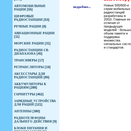
Новые 500/600-е
АВТОМОБИЛЬНЫЕ
подробнее...
серии мобильных
РАЦИИ
[55]
радиостанций
разработаны в
ЦИФРОВЫЕ
2002г. Главные ее
РАДИОСТАНЦИИ
[53]
отличия от
РЕЧНЫЕ РАЦИИ
[8]
предыдущих
моделей - больш
АВИАЦИОННЫЕ РАЦИИ
объем памяти и
[11]
поддержка
множества
МОРСКИЕ РАЦИИ
[31]
сигнальных сист
и стандартов.
РАДИОСТАНЦИИ CB-
ДИАПАЗОНА
[45]
ТРАНСИВЕРЫ
[17]
РЕТРАНСЛЯТОРЫ
[19]
АКСЕССУАРЫ ДЛЯ
РАДИОСТАНЦИЙ
[80]
АККУМУЛЯТОРЫ К
РАЦИЯМ
[288]
ГАРНИТУРЫ
[462]
ЗАРЯДНЫЕ УСТРОЙСТВА
ДЛЯ РАЦИЙ
[121]
АНТЕННЫ
[380]
РАДИОТЕЛЕФОНЫ
ДАЛЬНЕГО ДЕЙСТВИЯ
[9]
БЛОКИ ПИТАНИЯ И