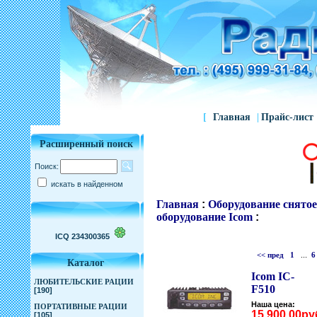
[
Главная
|
Прайс-лист
Расширенный поиск
Поиск:
искать в найденном
Главная
:
Оборудование снятое
оборудование Icom
:
ICQ 234300365
<< пред
1
...
6
Каталог
Icom IC-
ЛЮБИТЕЛЬСКИЕ РАЦИИ
F510
[190]
Наша цена:
ПОРТАТИВНЫЕ РАЦИИ
15,900.00ру
[105]