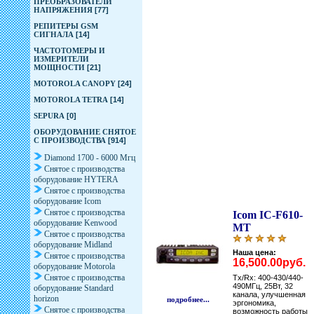
ПРЕОБРАЗОВАТЕЛИ
НАПРЯЖЕНИЯ
[77]
РЕПИТЕРЫ GSM
СИГНАЛА
[14]
ЧАСТОТОМЕРЫ И
ИЗМЕРИТЕЛИ
МОЩНОСТИ
[21]
MOTOROLA CANOPY
[24]
MOTOROLA TETRA
[14]
SEPURA
[0]
ОБОРУДОВАНИЕ СНЯТОЕ
С ПРОИЗВОДСТВА
[914]
Diamond 1700 - 6000 Мгц
Снятое с производства
оборудование HYTERA
Снятое с производства
оборудование Icom
Снятое с производства
Icom IC-F610-
оборудование Kenwood
MT
Снятое с производства
оборудование Midland
Наша цена:
Снятое с производства
16,500.00руб.
оборудование Motorola
Снятое с производства
Tx/Rx: 400-430/440-
490MГц, 25Вт, 32
оборудование Standard
канала, улучшенная
horizon
подробнее...
эргономика,
Снятое с производства
возможность работы