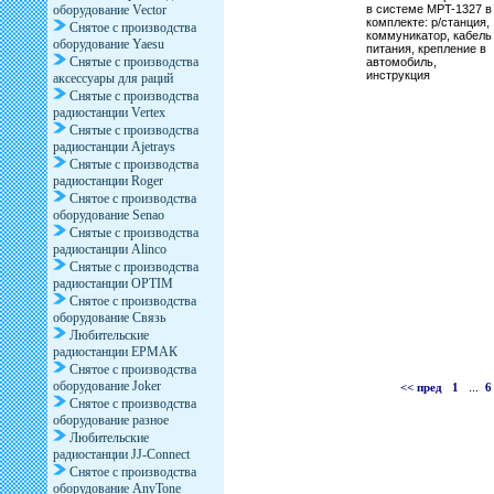
оборудование Vector
в системе MPT-1327 в
комплекте: р/станция,
Снятое с производства
коммуникатор, кабель
оборудование Yaesu
питания, крепление в
Снятые с производства
автомобиль,
инструкция
аксессуары для раций
Снятые с производства
радиостанции Vertex
Снятые с производства
радиостанции Ajetrays
Снятые с производства
радиостанции Roger
Снятое с производства
оборудование Senao
Снятые с производства
радиостанции Alinco
Снятые с производства
радиостанции OPTIM
Снятое с производства
оборудование Связь
Любительские
радиостанции ЕРМАК
Снятое с производства
оборудование Joker
<< пред
1
...
6
Снятое с производства
оборудование разное
Любительские
радиостанции JJ-Connect
Снятое с производства
оборудование AnyTone