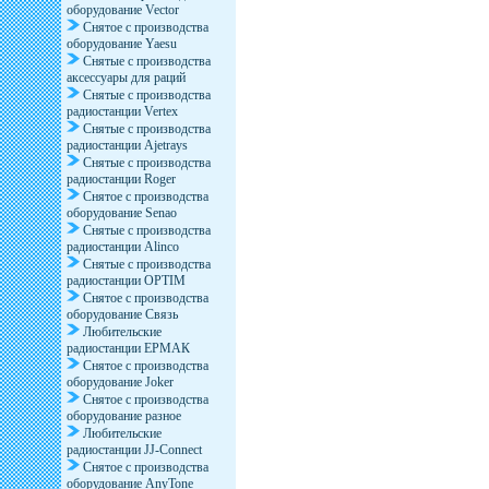
оборудование Vector
Снятое с производства
оборудование Yaesu
Снятые с производства
аксессуары для раций
Снятые с производства
радиостанции Vertex
Снятые с производства
радиостанции Ajetrays
Снятые с производства
радиостанции Roger
Снятое с производства
оборудование Senao
Снятые с производства
радиостанции Alinco
Снятые с производства
радиостанции OPTIM
Снятое с производства
оборудование Связь
Любительские
радиостанции ЕРМАК
Снятое с производства
оборудование Joker
Снятое с производства
оборудование разное
Любительские
радиостанции JJ-Connect
Снятое с производства
оборудование AnyTone