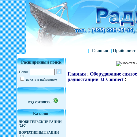
[
Главная
|
Прайс-лист
Расширенный поиск
Поиск:
Главная
:
Оборудование снятое
радиостанции JJ-Connect
:
искать в найденном
ICQ 234300365
Каталог
ЛЮБИТЕЛЬСКИЕ РАЦИИ
[190]
ПОРТАТИВНЫЕ РАЦИИ
[105]