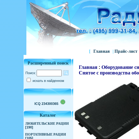
[
Главная
|
Прайс-лист
Расширенный поиск
Главная
:
Оборудование сн
Снятое с производства об
Поиск:
искать в найденном
ICQ 234300365
Каталог
ЛЮБИТЕЛЬСКИЕ РАЦИИ
[190]
ПОРТАТИВНЫЕ РАЦИИ
[105]