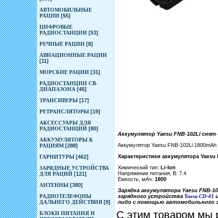
АВТОМОБИЛЬНЫЕ
РАЦИИ
[55]
ЦИФРОВЫЕ
РАДИОСТАНЦИИ
[53]
РЕЧНЫЕ РАЦИИ
[8]
АВИАЦИОННЫЕ РАЦИИ
[11]
МОРСКИЕ РАЦИИ
[31]
РАДИОСТАНЦИИ CB-
ДИАПАЗОНА
[45]
ТРАНСИВЕРЫ
[17]
РЕТРАНСЛЯТОРЫ
[19]
АКСЕССУАРЫ ДЛЯ
РАДИОСТАНЦИЙ
[80]
Аккумулятор Yaesu FNB-102Li снят
АККУМУЛЯТОРЫ К
Аккумулятор Yaesu FNB-102Li 1800mAh
РАЦИЯМ
[288]
Характеристики аккумулятора Yaesu 
ГАРНИТУРЫ
[462]
Химический тип:
Li-Ion
ЗАРЯДНЫЕ УСТРОЙСТВА
Напряжение питания, В: 7.4
ДЛЯ РАЦИЙ
[121]
Емкость, мАч:
1800
АНТЕННЫ
[380]
Зарядка аккумулятора Yaesu FNB-
РАДИОТЕЛЕФОНЫ
зарядного устройства
Yaesu CD-41
и
ДАЛЬНЕГО ДЕЙСТВИЯ
[9]
либо с помощью автомобильного 
С этим товаром мы 
БЛОКИ ПИТАНИЯ И