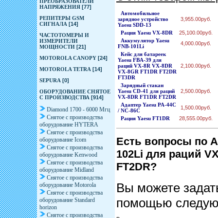
ПРЕОБРАЗОВАТЕЛИ
НАПРЯЖЕНИЯ
[77]
Автомобильное
РЕПИТЕРЫ GSM
зарядное устройство
3,955.00руб.
СИГНАЛА
[14]
Yaesu SDD-13
Рация Yaesu VX-8DR
25,100.00руб.
ЧАСТОТОМЕРЫ И
Аккумулятор Yaesu
ИЗМЕРИТЕЛИ
4,000.00руб.
FNB-101Li
МОЩНОСТИ
[21]
Кейс для батареек
MOTOROLA CANOPY
[24]
Yaesu FBA-39 для
раций VX-8R VX-8DR
2,100.00руб.
MOTOROLA TETRA
[14]
VX-8GR FT1DR FT2DR
FT3DR
SEPURA
[0]
Зарядный стакан
Yaesu CD-41 для раций
2,500.00руб.
ОБОРУДОВАНИЕ СНЯТОЕ
VX-8DR FT1DR FT2DR
С ПРОИЗВОДСТВА
[914]
Адаптер Yaesu PA-44C
1,500.00руб.
Diamond 1700 - 6000 Мгц
/ NC-86C
Снятое с производства
Рация Yaesu FT1DR
28,555.00руб.
оборудование HYTERA
Снятое с производства
Есть вопросы по А
оборудование Icom
Снятое с производства
102Li для раций V
оборудование Kenwood
Снятое с производства
FT2DR?
оборудование Midland
Снятое с производства
Вы можете задать
оборудование Motorola
Снятое с производства
помощью следу
оборудование Standard
horizon
Снятое с производства