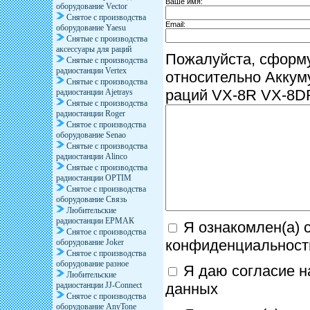
Ваше имя:
оборудование Vector
Снятое с производства
Email:
оборудование Yaesu
Снятые с производства
аксессуары для раций
Пожалуйста, сформ
Снятые с производства
радиостанции Vertex
относительно Аккум
Снятые с производства
раций VX-8R VX-8D
радиостанции Ajetrays
Снятые с производства
радиостанции Roger
Снятое с производства
оборудование Senao
Снятые с производства
радиостанции Alinco
Снятые с производства
радиостанции OPTIM
Снятое с производства
оборудование Связь
Любительские
радиостанции ЕРМАК
Я ознакомлен(а) 
Снятое с производства
конфиденциальност
оборудование Joker
Снятое с производства
оборудование разное
Я даю согласие н
Любительские
данных
радиостанции JJ-Connect
Снятое с производства
оборудование AnyTone